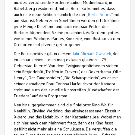
nicht zu verachtende Förderinstitution Medienboard, in
Babelsberg residierend, mit an Bord. So kommt es, dass
auch eine neue Sektion, nämlich die der „
Berlin Series
“ mit
am Start ist. Neben zehn Spielfilmen werden elf Dokfilme,
jede Menge Kurzfilme und auch ein paar Perlen der
Berliner Idependent Szene präsentiert. Außerdem gibt es
wie immer Workops, Parties, Konzerte, eine Bustour zu den
Drehorten und diverse get-to-gether.
Die Retrospektive gilt in diesem
Jahr Michael Gwisdek
, der
im Januar seinen – man mag es kaum glauben – 75.
Geburstag feierte! Von dem Ewigjunggebliebenen stehen
sein Regiedebüt „Treffen in Travers“, das Boxerdrama „Olle
Henry“, „Der Tangospieler“, „Die Schauspielerin“, wo er mit
seiner damaligen Frau Corinna Harfouchvor der Kamera
steht und auch der aktuelle Kinostreifen „Kundschafter des
Friedens“ auf dem Programm.
Neu hinzugegekommen sind die Spielorte: Kino Wolf in
Neukölln, Citykino Wedding, das alteingesessenen Eiszeit in
X-berg und das Lichtblick in der Kastanienallee. Wobei man
sich hier nach dem Mehrwert fragt, denn das Kino fasst
gefühlt nicht mehr als eine Schulklasse. Da verpuffen die
tollen Filme doch arg vor einem Minipublikum – Schade!