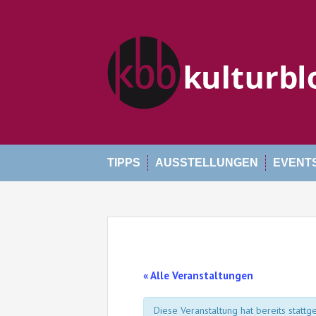
Skip
to
content
TIPPS
AUSSTELLUNGEN
EVENT
« Alle Veranstaltungen
Diese Veranstaltung hat bereits stattg