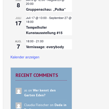
8
20:00
Gruppenschau: „Polka“
Juli 17 @ 13:00
-
September 27 @
JULI
17
18:00
Tempelhofer
Kunstausstellung #15
18:00
-
21:00
AUG.
7
Vernissage: everybody
Kalender anzeigen
RECENT COMMENTS
as on
Wer kennt den
Garten Eden?
Claudia Fleischer on
Dada in