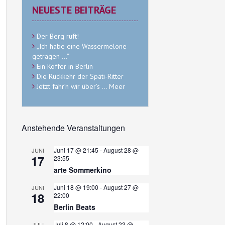
NEUESTE BEITRÄGE
Der Berg ruft!
„Ich habe eine Wassermelone
getragen …“
Ein Koffer in Berlin
Die Rückkehr der Späti-Ritter
Jetzt fahr’n wir über’s … Meer
Anstehende Veranstaltungen
Juni 17 @ 21:45
-
August 28 @
JUNI
17
23:55
arte Sommerkino
Juni 18 @ 19:00
-
August 27 @
JUNI
18
22:00
Berlin Beats
Juli 8 @ 12:00
-
August 23 @
JULI