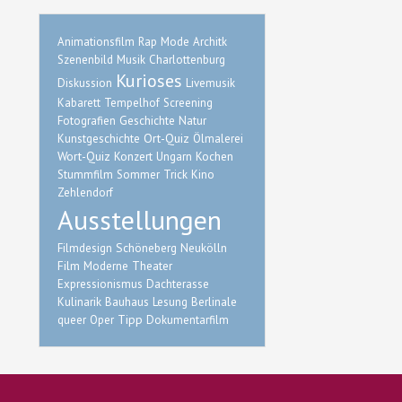
Animationsfilm
Rap
Mode
Architk
Szenenbild
Musik
Charlottenburg
Kurioses
Diskussion
Livemusik
Kabarett
Tempelhof
Screening
Fotografien
Geschichte
Natur
Ort-Quiz
Kunstgeschichte
Ölmalerei
Wort-Quiz
Konzert
Ungarn
Kochen
Stummfilm
Sommer
Trick
Kino
Zehlendorf
Ausstellungen
Schöneberg
Filmdesign
Neukölln
Film
Moderne
Theater
Expressionismus
Dachterasse
Kulinarik
Bauhaus
Lesung
Berlinale
Tipp
queer
Oper
Dokumentarfilm