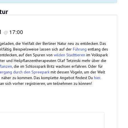
tur
31
17:00
@
laden, die Vielfalt der Berliner Natur neu zu entdecken. Das
fältig. Beispielsweise lassen sich auf der
Führung
entlang des
 entdecken, auf den Spuren von
wilden Stadttieren
im Volkspark
ter und Heilpflanzentherapeuten Olaf Tetzinski mehr über die
flanzen
, die im Schlosspark Britz wachsen erfahren. Oder für
ergang durch den Spreepark
mit dessen Vögeln, um der Welt
g näher zu kommen. Das komplette Angebot findest Du
hier
.
n sich vorher registrieren, um teilnehmen zu können!