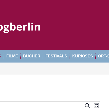
S
FILME
BÜCHER
FESTIVALS
KURIOSES
ORT-
n
V
V
S
L