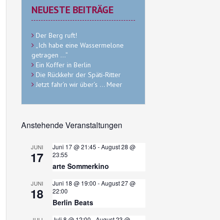
NEUESTE BEITRÄGE
Der Berg ruft!
„Ich habe eine Wassermelone
getragen …“
Ein Koffer in Berlin
Die Rückkehr der Späti-Ritter
Jetzt fahr’n wir über’s … Meer
Anstehende Veranstaltungen
Juni 17 @ 21:45
-
August 28 @
JUNI
17
23:55
arte Sommerkino
Juni 18 @ 19:00
-
August 27 @
JUNI
18
22:00
Berlin Beats
Juli 8 @ 12:00
-
August 23 @
JULI