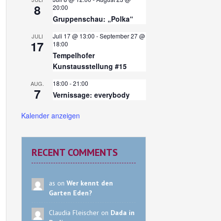
8
20:00
Gruppenschau: „Polka“
Juli 17 @ 13:00
-
September 27 @
JULI
17
18:00
Tempelhofer
Kunstausstellung #15
18:00
-
21:00
AUG.
7
Vernissage: everybody
Kalender anzeigen
RECENT COMMENTS
as on
Wer kennt den
Garten Eden?
Claudia Fleischer on
Dada in