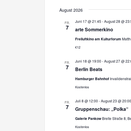
D
a
August 2026
t
u
Juni 17 @ 21:45
-
August 28 @ 23:
FR.
7
m
arte Sommerkino
w
ä
Freiluftkino am Kulturforum
Matth
h
€12
l
e
Juni 18 @ 19:00
-
August 27 @ 22:
n
FR.
7
.
Berlin Beats
Hamburger Bahnhof
Invalidenstra
Kostenlos
Juli 8 @ 12:00
-
August 23 @ 20:0
FR.
7
Gruppenschau: „Polka“
Galerie Pankow
Breite Straße 8, B
Kostenlos