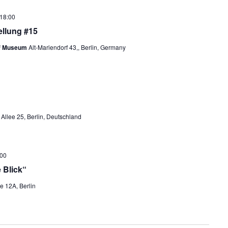
n
h
t
S
18:00
e
u
llung #15
n
c
of Museum
Alt-Mariendorf 43,, Berlin, Germany
-
h
N
a
e
v
u
i
n
Allee 25, Berlin, Deutschland
g
d
a
t
A
:00
i
n
 Blick“
o
s
n
e 12A, Berlin
i
c