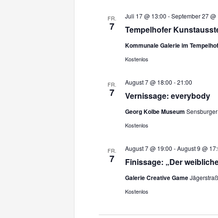
Juli 17 @ 13:00
-
September 27 @ 
FR.
7
Tempelhofer Kunstausste
Kommunale Galerie im Tempelh
Kostenlos
August 7 @ 18:00
-
21:00
FR.
7
Vernissage: everybody
Georg Kolbe Museum
Sensburger 
Kostenlos
August 7 @ 19:00
-
August 9 @ 17
FR.
7
Finissage: „Der weibliche
Galerie Creative Game
Jägerstraß
Kostenlos