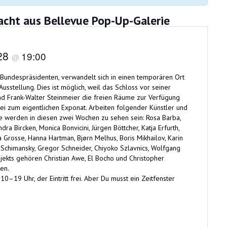
cht aus Bellevue Pop-Up-Galerie
 28
19:00
@
 Bundespräsidenten, verwandelt sich in einen temporären Ort
usstellung. Dies ist möglich, weil das Schloss vor seiner
 Frank-Walter Steinmeier die freien Räume zur Verfügung
bei zum eigentlichen Exponat. Arbeiten folgender Künstler und
e werden in diesen zwei Wochen zu sehen sein: Rosa Barba,
dra Bircken, Monica Bonvicini, Jürgen Böttcher, Katja Erfurth,
 Grosse, Hanna Hartman, Bjørn Melhus, Boris Mikhailov, Karin
 Schimansky, Gregor Schneider, Chiyoko Szlavnics, Wolfgang
ojekts gehören Christian Awe, El Bocho und Christopher
ren.
–19 Uhr, der Eintritt frei. Aber Du musst ein Zeitfenster