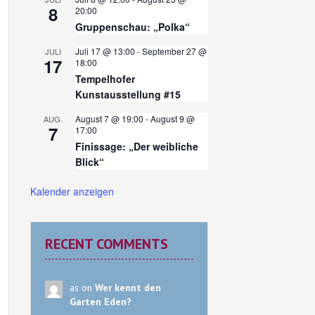
8
20:00
Gruppenschau: „Polka“
Juli 17 @ 13:00
-
September 27 @
JULI
17
18:00
Tempelhofer
Kunstausstellung #15
August 7 @ 19:00
-
August 9 @
AUG.
7
17:00
Finissage: „Der weibliche
Blick“
Kalender anzeigen
RECENT COMMENTS
as on
Wer kennt den
Garten Eden?