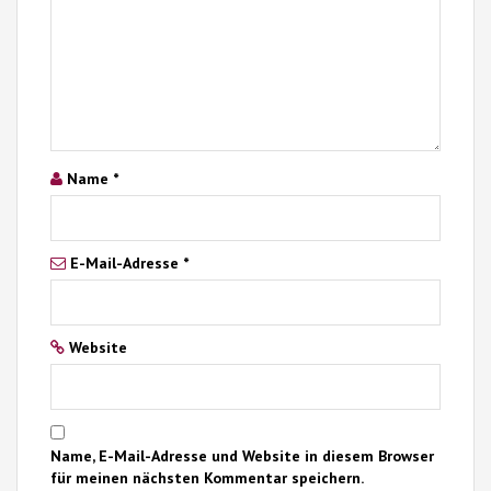
a
v
i
g
a
t
i
Name
*
o
n
E-Mail-Adresse
*
Website
Name, E-Mail-Adresse und Website in diesem Browser
für meinen nächsten Kommentar speichern.