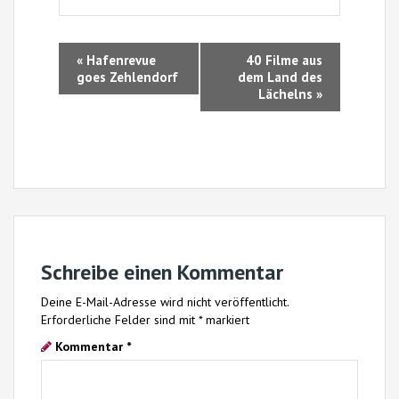
V
«
Hafenrevue
40 Filme aus
e
goes Zehlendorf
dem Land des
r
Lächelns
»
a
n
s
t
a
l
t
Schreibe einen Kommentar
u
Deine E-Mail-Adresse wird nicht veröffentlicht.
n
Erforderliche Felder sind mit
*
markiert
g
Kommentar
*
-
N