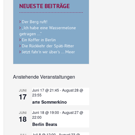
NEUESTE BEITRÄGE
Der Berg ruft!
„Ich habe eine Wassermelone
getragen …“
Ein Koffer in Berlin
Die Rückkehr der Späti-Ritter
Jetzt fahr’n wir über’s … Meer
Anstehende Veranstaltungen
Juni 17 @ 21:45
-
August 28 @
JUNI
17
23:55
arte Sommerkino
Juni 18 @ 19:00
-
August 27 @
JUNI
18
22:00
Berlin Beats
Juli 8 @ 12:00
-
August 23 @
JULI