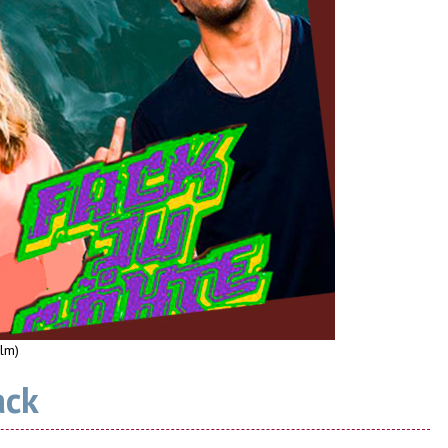
ilm)
ack