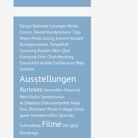
Design
Berlinale
Lesungen Berlin
Tipp
Comics
Deutschlandpremiere
Show
Mode
Lesung
Konzert
Konzert
Kunstgeschichte
Tempelhof
Wort-Quiz
Screening
Kochen
Film
Kleistpark
Charlottenburg
Mitte
Szenenbild
Architk
Dachterasse
Sommer
Ausstellungen
Kurioses
Stummfilm
Street Art
West-Berlin
Symbolismus
Architektur
Dokumentarfilm
Natur
Kino
Ölmalerei
Musik
Frottage
Kunst
Specials
queer
Animationsfilm
Filme
Schöneberg
Ort-Quiz
Filmdesign