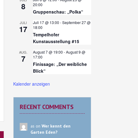
8
20:00
Gruppenschau: „Polka“
Juli 17 @ 13:00
-
September 27 @
JULI
17
18:00
Tempelhofer
Kunstausstellung #15
August 7 @ 19:00
-
August 9 @
AUG.
7
17:00
Finissage: „Der weibliche
Blick“
Kalender anzeigen
RECENT COMMENTS
as on
Wer kennt den
Garten Eden?