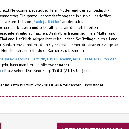
, jetzt Newcomerpädagoge, Herrn Müller und der sympathisch-
Donnerstag. Die ganze Lehrerschaftsbagage inklusive Headoffice
 zweiten Teil von „
Fack ju Göthe
“ wieder alles!
 Schule aufbessern und setzt alles daran, dem etablierten
erschule streitig zu machen. Deshalb erfreuen sich Herr Müller und
hailand. Natürlich sorgen ihre rebellischen Schützlinge in Asia-Land
der Konkurrenzkampf mit dem Gymnasium immer drastischere Züge an
n, Herr Müllers unorthodoxe Karriere zu beenden.
 M’Barek
,
Karoline Herfurth
,
Katja Riemann
,
Jella Haase
,
Max von der
geht, kann man bereits
Mittwochnacht
er
Platz sehen. Das Kino zeigt
Teil 1
(21.15 Uhr) und
er im Astra bis zum Zoo-Palast. Alle zeigenden Kinos findet