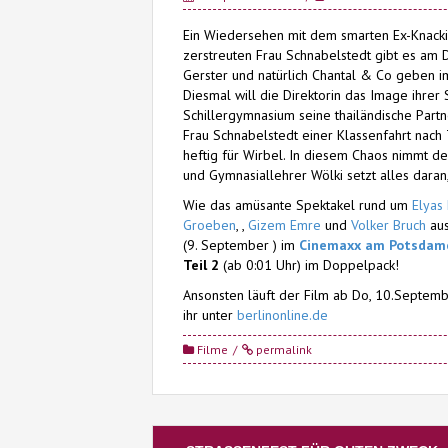
Ein Wiedersehen mit dem smarten Ex-Knacki
zerstreuten Frau Schnabelstedt gibt es am 
Gerster und natürlich Chantal & Co geben im
Diesmal will die Direktorin das Image ihrer
Schillergymnasium seine thailändische Partn
Frau Schnabelstedt einer Klassenfahrt nach T
heftig für Wirbel. In diesem Chaos nimmt 
und Gymnasiallehrer Wölki setzt alles dara
Wie das amüsante Spektakel rund um
Elyas
Groeben
, ,
Gizem Emre
und
Volker Bruch
aus
(9. September ) im
Cinemaxx am Potsdam
Teil 2
(ab 0:01 Uhr) im Doppelpack!
Ansonsten läuft der Film ab Do, 10.Septemb
ihr unter
berlinonline.de
Filme
permalink
Post