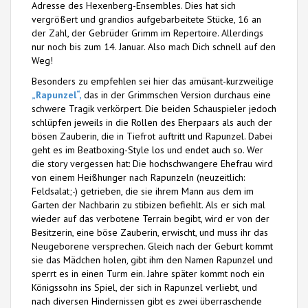
Adresse des Hexenberg-Ensembles. Dies hat sich
vergrößert und grandios aufgebarbeitete Stücke, 16 an
der Zahl, der Gebrüder Grimm im Repertoire. Allerdings
nur noch bis zum 14. Januar. Also mach Dich schnell auf den
Weg!
Besonders zu empfehlen sei hier das amüsant-kurzweilige
„Rapunzel“,
das in der Grimmschen Version durchaus eine
schwere Tragik verkörpert. Die beiden Schauspieler jedoch
schlüpfen jeweils in die Rollen des Eherpaars als auch der
bösen Zauberin, die in Tiefrot auftritt und Rapunzel. Dabei
geht es im Beatboxing-Style los und endet auch so. Wer
die story vergessen hat: Die hochschwangere Ehefrau wird
von einem Heißhunger nach Rapunzeln (neuzeitlich:
Feldsalat;-) getrieben, die sie ihrem Mann aus dem im
Garten der Nachbarin zu stibizen befiehlt. Als er sich mal
wieder auf das verbotene Terrain begibt, wird er von der
Besitzerin, eine böse Zauberin, erwischt, und muss ihr das
Neugeborene versprechen. Gleich nach der Geburt kommt
sie das Mädchen holen, gibt ihm den Namen Rapunzel und
sperrt es in einen Turm ein. Jahre später kommt noch ein
Königssohn ins Spiel, der sich in Rapunzel verliebt, und
nach diversen Hindernissen gibt es zwei überraschende