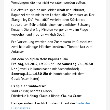
Wendungen, die hier nicht verraten werden sollen.
Die Akteure spielen mit Leidenschaft und Inbrunst,
Rapunzel steckt mit ihrem Lachen alle Zuschauer an. Der
Slang „Hey Du“, „Voll süß!“ verleiht dem Stück trotz
reduzierten Bühnenbilds einen unheimlichen Schwung.
Kurzum: Die dreißig Minuten vergehen wie im Fluge
vergehen und machen wirklich Spaß.
Pro Vorstellung werden den Zuschauern im Glaspalast
zwei halbstündige Märchen kredenzt, Theater fast zum
Anfassen.
Auf dem Spielplan steht
Rapunzel
am:
Freitag, 6.1.2017, 19.00 Uh
r und
Samstag, 7.1., 20.30
Uhr
(jeweils in Kombination mit Aschenbrödel)
Sonntag, 8.1., 16.30 Uhr
(in Kombination mit dem
Gestiefelten Kater)
Es spielen wahlweise:
Vlad Chiriac, Andreas Klopp
Friederike Nölting, Claudia Rippe, Claudia Graue
Den gesamten Überblick findest Du auf der
Seite des
Glaspalastes.